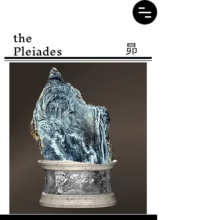
AtelierRoslay
the
Pleiades
​昴